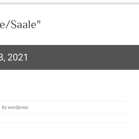
e/Saale"
8, 2021
By wordpress