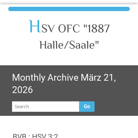
H
SV OFC "1887
Halle/Saale"
Monthly Archive März 21,
2026
Go
BVB : HSV 3:2