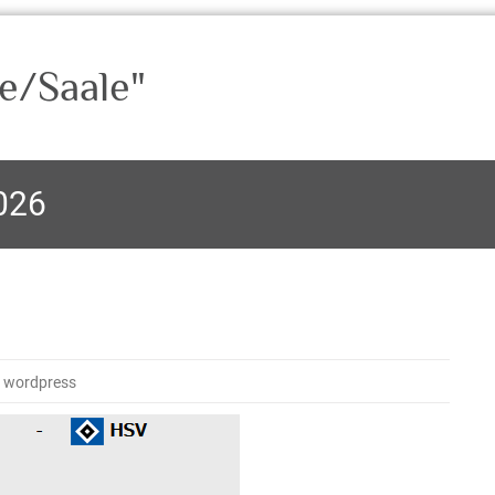
e/Saale"
026
 wordpress