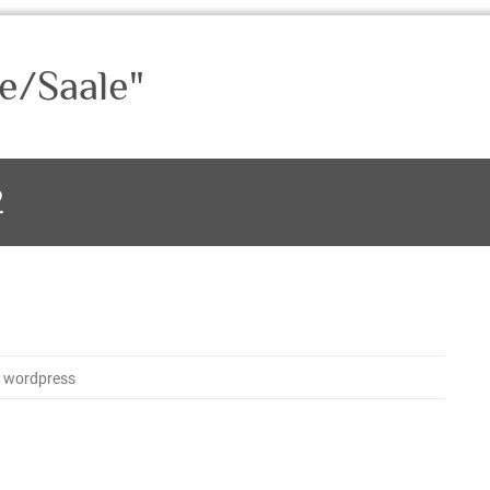
e/Saale"
2
 wordpress