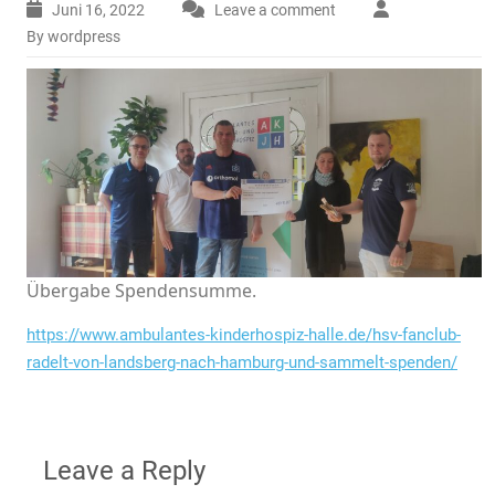
Juni 16, 2022
Leave a comment
By wordpress
Übergabe Spendensumme.
https://www.ambulantes-kinderhospiz-halle.de/hsv-fanclub-
radelt-von-landsberg-nach-hamburg-und-sammelt-spenden/
Leave a Reply