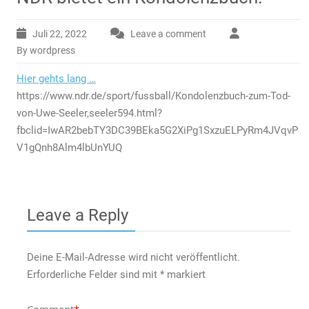
Juli 22, 2022
Leave a comment
By wordpress
Hier gehts lang …
https://www.ndr.de/sport/fussball/Kondolenzbuch-zum-Tod-
von-Uwe-Seeler,seeler594.html?
fbclid=IwAR2bebTY3DC39BEka5G2XiPg1SxzuELPyRm4JVqvP
V1gQnh8Alm4lbUnYUQ
Leave a Reply
Deine E-Mail-Adresse wird nicht veröffentlicht.
Erforderliche Felder sind mit
*
markiert