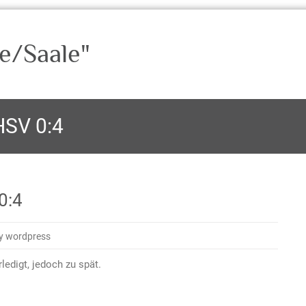
e/Saale"
HSV 0:4
0:4
y wordpress
edigt, jedoch zu spät.